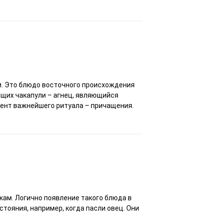
и. Это блюдо восточного происхождения
ющих чакапули – агнец, являющийся
онент важнейшего ритуала – причащения.
кам. Логично появление такого блюда в
сстояния, например, когда пасли овец. Они