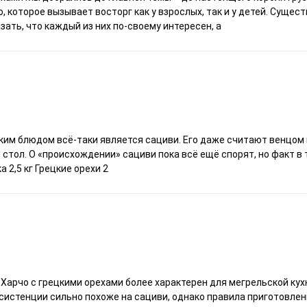
, которое вызывает восторг как у взрослых, так и у детей. Суще
ать, что каждый из них по-своему интересен, а
ким блюдом всё-таки является сациви. Его даже считают венцом 
й стол. О «происхождении» сациви пока всё ещё спорят, но факт в 
 2,5 кг Грецкие орехи 2
Харчо с грецкими орехами более характерен для мегрельской кух
онсистенции сильно похоже на сациви, однако правила приготовлен