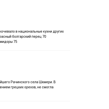
кочевало в национальные кухни других
Красный болгарский перец 70
омидоры 75
йшего Рачинского села Шкмери. В
ением грецких орехов, не смогла