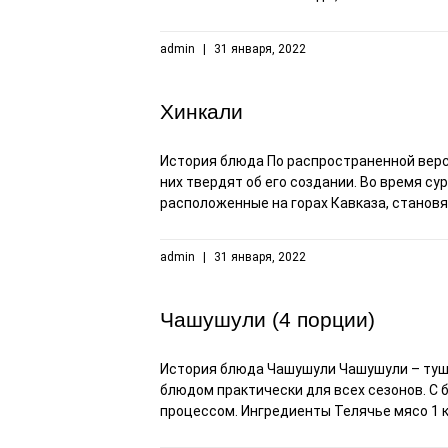
admin
31 января, 2022
Хинкали
История блюда По распространенной версии
них твердят об его создании. Во время су
расположенные на горах Кавказа, станов
admin
31 января, 2022
Чашушули (4 порции)
История блюда Чашушули Чашушули – туше
блюдом практически для всех сезонов. С 
процессом. Ингредиенты Телячье мясо 1 к