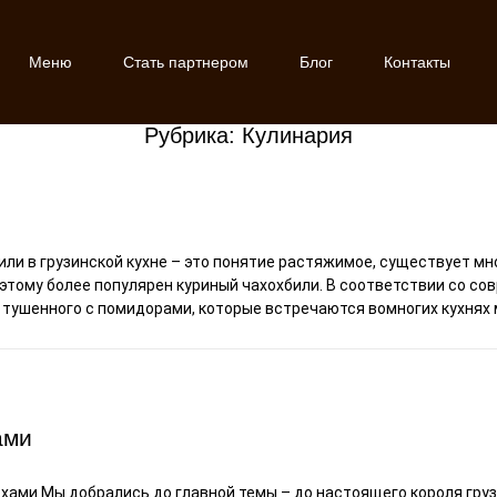
Меню
Стать партнером
Блог
Контакты
Рубрика: Кулинария
ли в грузинской кухне – это понятие растяжимое, существует мно
этому более популярен куриный чахохбили. В соответствии со с
 тушенного с помидорами, которые встречаются вомногих кухнях 
ами
ами Мы добрались до главной темы – до настоящего короля грузи