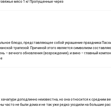
 говяжье мясо 1 кг Пропущенные через
альное блюдо, представляющее собой украшение праздника Пасх
ианской трапезой. Причиной этого является символизм составля
лень – вечного обновления (возрождения); и вино – главный комп
се
хачапури доподлинно неизвестна, но она относится к средним ве
ины часто не были дома и не так уже редко уходили на большие ра