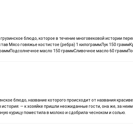
грузинское блюдо, которое в течение многовековой истории пере
Состав Мясо говяжье костистое (ребра) 1 килограммЛук 150 грамм
граммПодсолнечное масло 150 граммСливочное масло 60 граммП
нское блюдо, название которого происходит от названия красиве
история: — к хозяйке пришли неожиданные гости, она же, за неим
ную курицу поместила в молоко и сдобрила чесноком и солью.