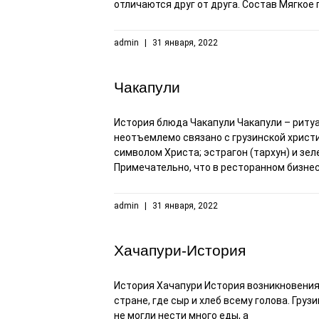
отличаются друг от друга. Состав Мягкое
admin
31 января, 2022
Чакапули
История блюда Чакапули Чакапули – риту
неотъемлемо связано с грузинской христ
символом Христа; эстрагон (тархун) и зе
Примечательно, что в ресторанном бизне
admin
31 января, 2022
Хачапури-История
История Хачапури История возникновения 
стране, где сыр и хлеб всему голова. Груз
не могли нести много еды, а