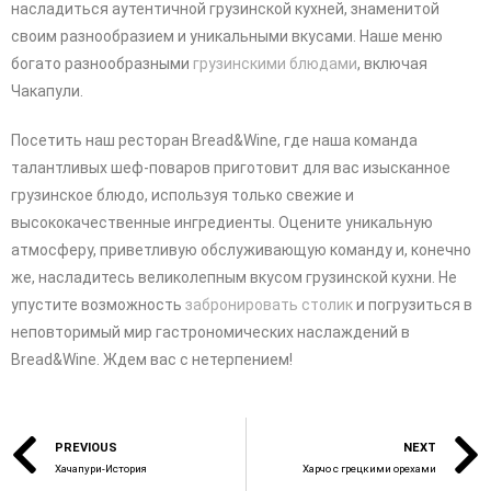
насладиться аутентичной грузинской кухней, знаменитой
своим разнообразием и уникальными вкусами. Наше меню
богато разнообразными
грузинскими блюдами
, включая
Чакапули.
Посетить наш ресторан Bread&Wine, где наша команда
талантливых шеф-поваров приготовит для вас изысканное
грузинское блюдо, используя только свежие и
высококачественные ингредиенты. Оцените уникальную
атмосферу, приветливую обслуживающую команду и, конечно
же, насладитесь великолепным вкусом грузинской кухни. Не
упустите возможность
забронировать столик
и погрузиться в
неповторимый мир гастрономических наслаждений в
Bread&Wine. Ждем вас с нетерпением!
PREVIOUS
NEXT
Хачапури-История
Харчо с грецкими орехами